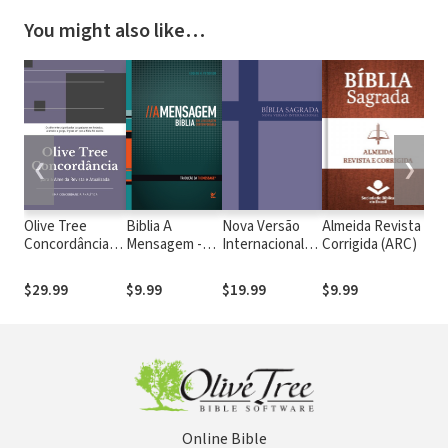
You might also like…
❮
❯
Olive Tree
Biblia A
Nova Versão
Almeida Revista e
Bí
Concordância
Mensagem -
Internacional
Corrigida (ARC)
N
Analítica da
em Português
(NVI-PT)
T
Almeida Revista
(N
$29.99
$9.99
$19.99
$9.99
$
e Atualizada
Online Bible