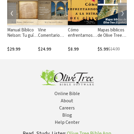
❮
❯
Manual Bíblico
Vine
Cómo
Mapas bíblicos
Tod
Nelson: Tu guía
Comentario
enfrentarnos a
de Olive Tree
que
completa de la
temático:
la reina del cielo
(Español)
per
Biblia
Profecía
atr
$29.99
$24.99
$8.99
$5.99
$14.99
$11
pre
Rel
sec
cre
pop
Online Bible
About
Careers
Blog
Help Center
Read, Study, Listen:
Olive Tree Bible App