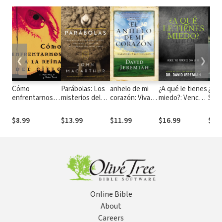
❮
❯
Cómo
Parábolas: Los
anhelo de mi
¿A qué le tienes
¿Es 
enfrentarnos a
misterios del
corazón: Viva
miedo?: Vence
Seña
la reina del cielo
reino de Dios
cada momento
tus temores
prov
revelados a
en la maravilla
con la fe
divi
$8.99
$13.99
$11.99
$16.99
$14
través de las
de la adoración
nue
historias que
pre
Jesús contó
Online Bible
About
Careers