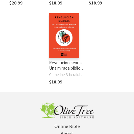
belleza de Su
local
virtuosa
$20.99
$18.99
$18.99
imagen en la mujer
Revolución sexual:
Una mirada bíblica
y científica
Catherine Scheraldi de Núñez, Miguel Núñez
$18.99
Online Bible
About