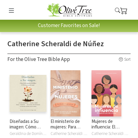
Customer Favorites on Sale!
Catherine Scheraldi de Núñez
For the Olive Tree Bible App
Sort
Diseñadas a Su
El ministerio de
Mujeres de
imagen: Cómo
mujeres: Para
influencia: El
Cristo restaura la
bendecir la iglesia
legado de una vida
Geraldina de Domínguez, Catherine Scheraldi de Núñez, Javier Domínguez, Sugel Michelén, Miguel Dr Núñez
Catherine Scheraldi de Núñez, Catherine Scheraldi
Catherine Scheraldi de Núñez, Catherine Scheraldi