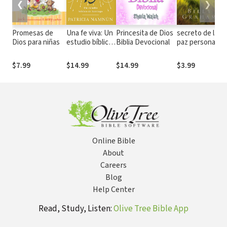
❮
❯
Promesas de
Una fe viva: Un
Princesita de Dios
secreto de la
A
Dios para niñas
estudio bíblico
Biblia Devocional
paz personal
C
de Santiago
E
l
$7.99
$14.99
$14.99
$3.99
$
H
i
h
p
s
J
l
Online Bible
About
Careers
Blog
Help Center
Read, Study, Listen:
Olive Tree Bible App