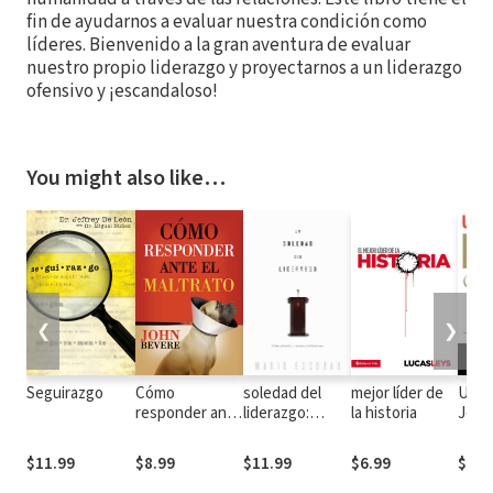
fin de ayudarnos a evaluar nuestra condición como
líderes. Bienvenido a la gran aventura de evaluar
nuestro propio liderazgo y proyectarnos a un liderazgo
ofensivo y ¡escandaloso!
You might also like…
❮
❯
Seguirazgo
Cómo
soledad del
mejor líder de
Un l
responder ante
liderazgo:
la historia
Jesú
el maltrato
Cómo afrontar
Lecc
y vencer el
mejo
$11.99
$8.99
$11.99
$6.99
$12.
aislamiento
seguir 
lider