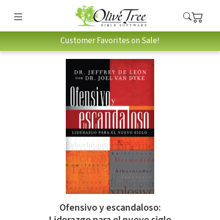
Customer Favorites on Sale!
Ofensivo y escandaloso:
Liderazgo para el nuevo siglo