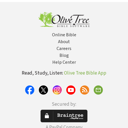
todos
tiem
Online Bible
About
Careers
Blog
Help Center
Read, Study, Listen:
Olive Tree Bible App
Secured by:
A PayPal Company