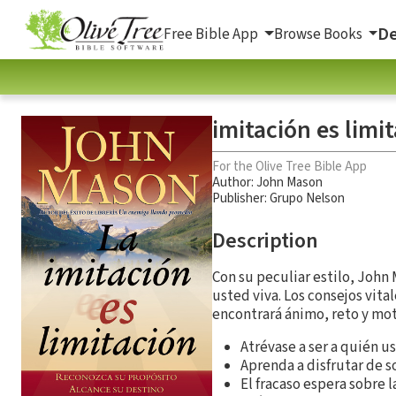
De
Free Bible App
Browse Books
imitación es limi
For the Olive Tree Bible App
Author:
John Mason
Publisher: Grupo Nelson
Description
Con su peculiar estilo, John 
usted viva. Los consejos vital
encontrará ánimo, reto y mot
Atrévase a ser a quién u
Aprenda a disfrutar de s
El fracaso espera sobre l