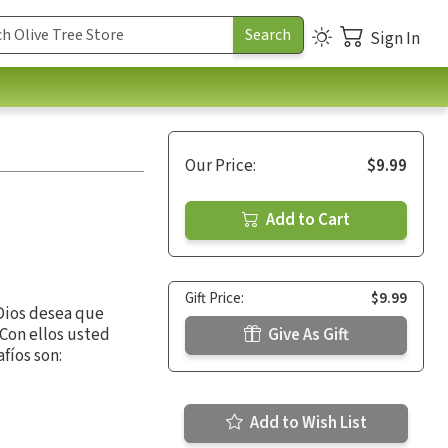
Sign In
Our Price:
$9.99
Add to Cart
Gift Price:
$9.99
 Dios desea que
. Con ellos usted
Give As Gift
fíos son:
Add to Wish List