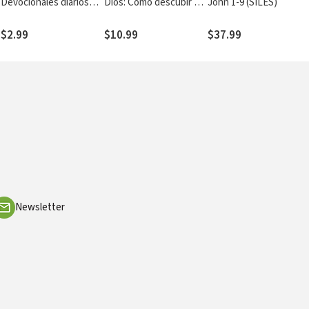
Devocionales diarios
Dios: Cómo descubir el
John 1-9 (SILES)
para celebrar el
deseo divino debajo de
Adviento
la lucha sexual
$2.99
$10.99
$37.99
Newsletter