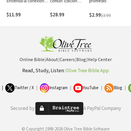
Entienda la conexión
comun: Edicion
promedio
co
mente-cuerpo-espíritu
pastoral
n
que puede sanarle o
$11.99
$28.99
$2.99
$3.99
destruirle
Online Bible
|
About
|
Careers
|
Blog
|
Help Center
Read, Study, Listen:
Olive Tree Bible App
|
Twitter / X
|
Instagram
|
YouTube
|
Blog
|
Secured by:
A PayPal Company
© Copyright 1998-2026 Olive Tree Bible Software