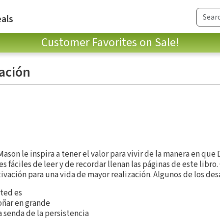
als
Customer Favorites on Sale!
tación
Mason le inspira a tener el valor para vivir de la manera en que
es fáciles de leer y de recordar llenan las páginas de este libro
ivación para una vida de mayor realización. Algunos de los desa
sted es
oñar en grande
a senda de la persistencia