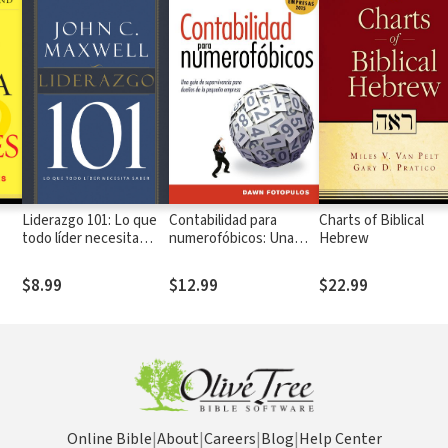
Liderazgo 101: Lo que
Contabilidad para
Charts of Biblical
todo líder necesita
numerofóbicos: Una
Hebrew
cil
saber
guía de supervivencia
para propietarios de
$8.99
$12.99
$22.99
pequeñas empresas
Online Bible
|
About
|
Careers
|
Blog
|
Help Center