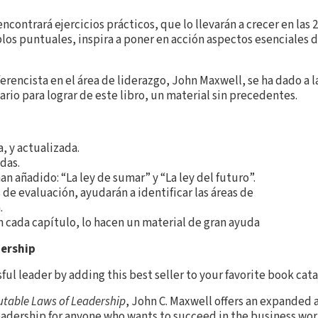
r encontrará ejercicios prácticos, que lo llevarán a crecer en las 
os puntuales, inspira a poner en acción aspectos esenciales de
ferencista en el área de liderazgo, John Maxwell, se ha dado a l
sario para lograr de este libro, un material sin precedentes.
, y actualizada.
idas.
an añadido: “La ley de sumar” y “La ley del futuro”.
de evaluación, ayudarán a identificar las áreas de
.
n cada capítulo, lo hacen un material de gran ayuda
dership
ful leader by adding this best seller to your favorite book cata
futable Laws of Leadership
, John C. Maxwell offers an expanded
leadership for anyone who wants to succeed in the business worl