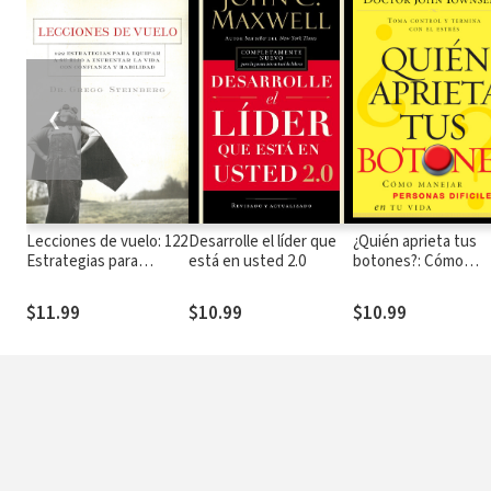
❮
Lecciones de vuelo: 122
Desarrolle el líder que
¿Quién aprieta tus
Estrategias para
está en usted 2.0
botones?: Cómo
equipar a tu hijo para
manejar la gente difí
remontarse en la vida
en tu vida
$11.99
$10.99
$10.99
con habilidad y
seguridad