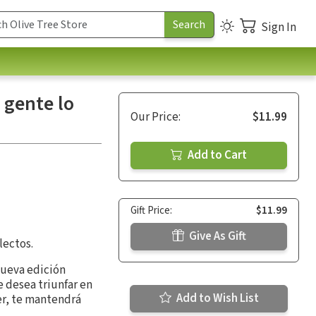
Sign In
a gente lo
Our Price:
$11.99
Add to Cart
Gift Price:
$11.99
Give As Gift
lectos.
nueva edición
 desea triunfar en
Add to Wish List
er, te mantendrá