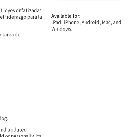
21 leyes enfatizadas.
Available for:
l liderazgo para la
iPad, iPhone, Android, Mac, and
Windows.
a tarea de
log.
 and updated
d or personally. Its