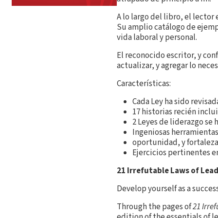
A lo largo del libro, el lecto
Su amplio catálogo de ejempl
vida laboral y personal.
El reconocido escritor, y con
actualizar, y agregar lo nece
Características:
Cada Ley ha sido revisada
17 historias recién inclu
2 Leyes de liderazgo se h
Ingeniosas herramientas 
oportunidad, y fortaleza
Ejercicios pertinentes e
21 Irrefutable Laws of Lea
Develop yourself as a success
Through the pages of
21 Irre
edition of the essentials of 