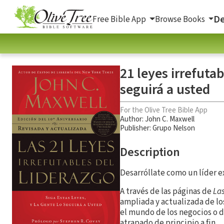
De
Free Bible App
Browse Books
21 leyes irrefutab
seguirá a usted
For the Olive Tree Bible App
Author:
John C. Maxwell
Publisher: Grupo Nelson
Description
Desarróllate como un líder 
A través de las páginas de
Las
ampliada y actualizada de lo
el mundo de los negocios o d
atrapado de principio a fin.