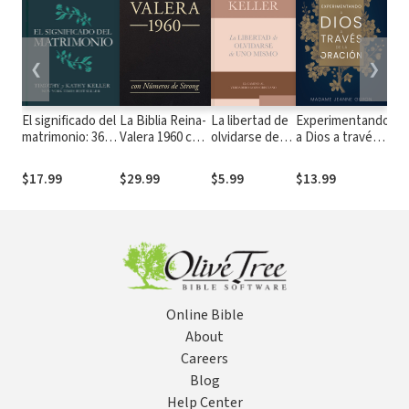
❮
❯
El significado del
La Biblia Reina-
La libertad de
Experimentando
mej
matrimonio: 365
Valera 1960 con
olvidarse de
a Dios a través
par
devocionales
números de
uno mismo: El
de la oración
¡Ah
para parejas
Strong
camino al
$17.99
$29.99
$5.99
$13.99
$7
verdadero
gozo cristiano
Online Bible
About
Careers
Blog
Help Center