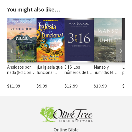
You might also like…
❮
❯
Ansiosos por
¡La Iglesia que
3:16: Los
Manso y
La mu
nada (Edición
funciona!:
números de la
humilde: El
porno
para lectores
Democracia
esperanza
corazón de
Homb
jóvenes):
versus
Cristo para los
integ
$11.99
$9.99
$12.99
$18.99
$18.
Superando la
Teocracia
pecadores y
cons
ansiedad y la
heridos
un m
soledad
nobl
Online Bible