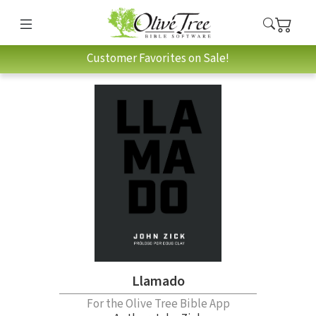
Customer Favorites on Sale!
Llamado
For the Olive Tree Bible App