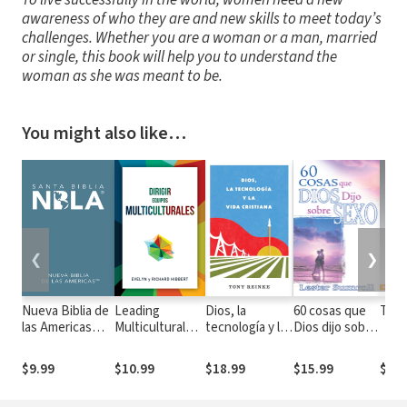
awareness of who they are and new skills to meet today’s
challenges. Whether you are a woman or a man, married
or single, this book will help you to understand the
woman as she was meant to be.
You might also like…
❮
❯
Nueva Biblia de
Leading
Dios, la
60 cosas que
Tent
las Americas
Multicultural
tecnología y la
Dios dijo sobre
(NBLA)
Teams
vida cristiana
sexo
[Spanish] Dirigir
$9.99
$10.99
$18.99
$15.99
$11.
equipos
multiculturales