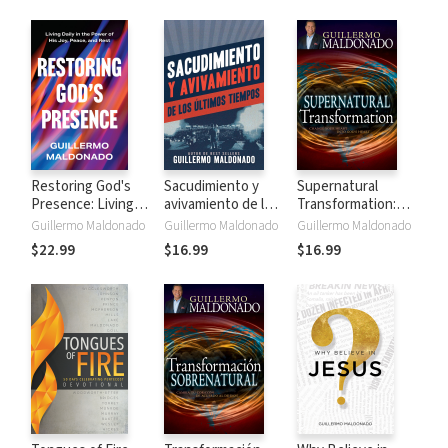
descanso
Restoring God's
Sacudimiento y
Supernatural
Presence: Living
avivamiento de los
Transformation:
Daily in the Power
últimos tiempos
Change Your Heart
Guillermo Maldonado
Guillermo Maldonado
Guillermo Maldonado
of His Joy, Peace,
into God's Heart
$22.99
$16.99
$16.99
and Rest