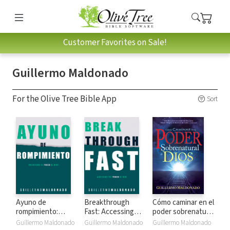
Customer Favorites on Sale!
Guillermo Maldonado
For the Olive Tree Bible App
Sort
Ayuno de
Breakthrough
Cómo caminar en el
rompimiento:
Fast: Accessing
poder sobrenatural
Accediendo al
the Power of God
de Dios
Guillermo Maldonado
Guillermo Maldonado
Guillermo Maldonado