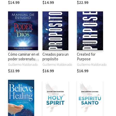
poder de Dios
$14.99
$14.99
$22.99
Cómo caminar en el
Creados para un
Created for
poder sobrenatural
propósito
Purpose
de Dios: Manual de
Guillermo Maldonado
Guillermo Maldonado
Guillermo Maldonado
estudio
$22.99
$16.99
$16.99