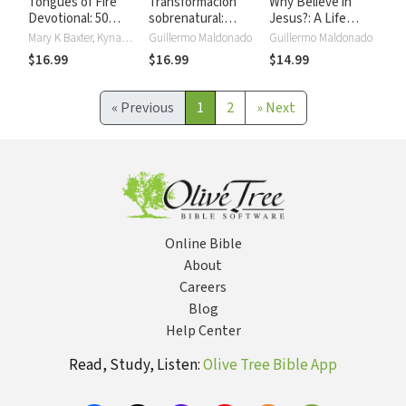
Tongues of Fire
Transformación
Why Believe in
Devotional: 50
sobrenatural:
Jesus?: A Life
Days Celebrating
Cambia tu corazón
Worth
Mary K Baxter, Kynan Bridges, James W. Goll, Bill Johnson, E W Kenyon, John G Lake, Guillermo Maldonado, Myles Munroe, Andrew Murray, Derek Prince, Lester Sumrall, R. A. Torrey, Smith Wigglesworth, Maria Woodworth-Etter
Guillermo Maldonado
Guillermo Maldonado
Pentecost
de acuerdo al de
Investigating
$16.99
$16.99
$14.99
Dios
«
Previous
1
2
»
Next
Online Bible
About
Careers
Blog
Help Center
Read, Study, Listen:
Olive Tree Bible App