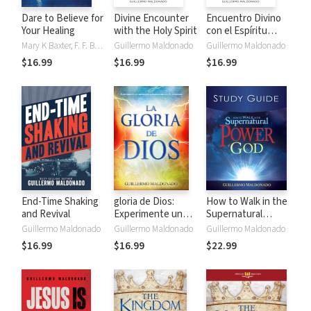
Dare to Believe for
Divine Encounter
Encuentro Divino
Your Healing
with the Holy Spirit
con el Espíritu
Santo
Mary K Baxter, F. F. Bosworth, Randy Clark, Marilyn Hickey, Bill Johnson, John G Lake, Guillermo Maldonado, Smith Wigglesworth
Guillermo Maldonado
Guillermo Maldonado
$16.99
$16.99
$16.99
End-Time Shaking
gloria de Dios:
How to Walk in the
and Revival
Experimente un
Supernatural
encuentro
Power of God
Guillermo Maldonado
Guillermo Maldonado
Guillermo Maldonado
sobrenatural con
Study Guide
$16.99
$16.99
$22.99
su presencia