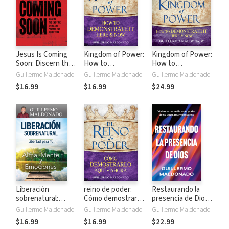
Jesus Is Coming
Kingdom of Power:
Kingdom of Power:
Soon: Discern the
How to
How to
End-Time Signs
Demonstrate It
Demonstrate It
Guillermo Maldonado
Guillermo Maldonado
Guillermo Maldonado
and Prepare for His
Here and Now
Here and Now
$16.99
$16.99
$24.99
Return
Liberación
reino de poder:
Restaurando la
sobrenatural:
Cómo demostrarlo
presencia de Dios:
Libertad para tu
aquí y ahora
Viviendo cada día
Guillermo Maldonado
Guillermo Maldonado
Guillermo Maldonado
alma, mente y
en el poder de Su
$16.99
$16.99
$22.99
emociones
gozo, paz y