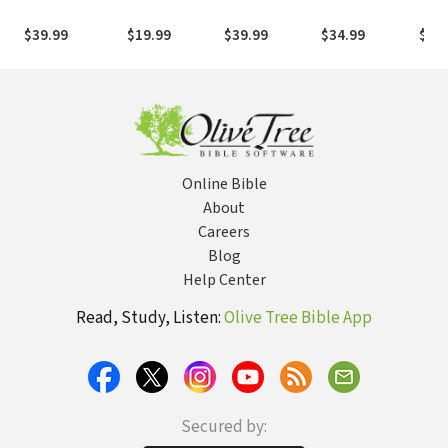
palabras del
Strong Concisa
ilustrado de la
Biblia
la Bi
Antiguo y
Biblia
$39.99
$19.99
$39.99
$34.99
$89
Nuevo
Testamento
exhaustivo de
Vine
Online Bible
About
Careers
Blog
Help Center
Read, Study, Listen:
Olive Tree Bible App
Secured by: