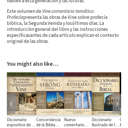
hablen a esta generación y las futuras.
Este volumen de
Vine
comentario temático:
Profecía
presenta las obras de Vine sobre profecía
bíblica, la Segunda Venida y losúltimos días. La
introducción general del libro y las instrucciones
específicasantes de cada artículo explican el contexto
original de las obras.
You might also like…
❮
❯
Diccionario
Concordancia
Nuevo
Diccionario
Gran
expositivo de
de la Biblia
comentario
Ilustrado de la
Enci