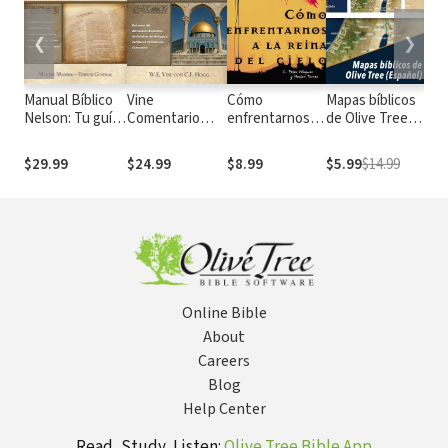
❮
❯
Manual Bíblico
Vine
Cómo
Mapas bíblicos
Tod
Nelson: Tu guía
Comentario
enfrentarnos a
de Olive Tree
que
completa de la
temático:
la reina del cielo
(Español)
per
Biblia
Profecía
atr
$29.99
$24.99
$8.99
$5.99
$14.99
$11
pre
Rel
sec
cre
pop
Online Bible
About
Careers
Blog
Help Center
Read, Study, Listen:
Olive Tree Bible App