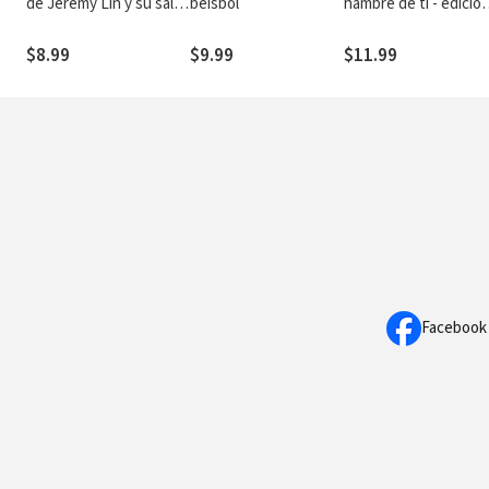
de Jeremy Lin y su salto
béisbol
hambre de ti - edició
del anonimato a la
revisada
relevancia.
$8.99
$9.99
$11.99
Facebook