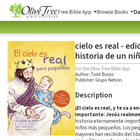
De
Free Bible App
Browse Books
cielo es real - e
historia de un niñ
For the Olive Tree Bible App
Author:
Todd Burpo
Publisher: Grupo Nelson
Description
¡El cielo es real, y te va a e
importante: Jesús realmen
historia eternamente impor
niños más pequeños. Los pequ
mayores han recibido del lib