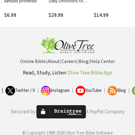
n
llamado promedio
Daily Devotions to
Guide Your Life and
Grow Your Faith (A 365-
$6.99
$29.99
$14.99
Day Devotional)
Online Bible
|
About
|
Careers
|
Blog
|
Help Center
Read, Study, Listen:
Olive Tree Bible App
|
Twitter / X
|
Instagram
|
YouTube
|
Blog
|
Secured by:
A PayPal Company
© Copyright 1998-2026 Olive Tree Bible Software