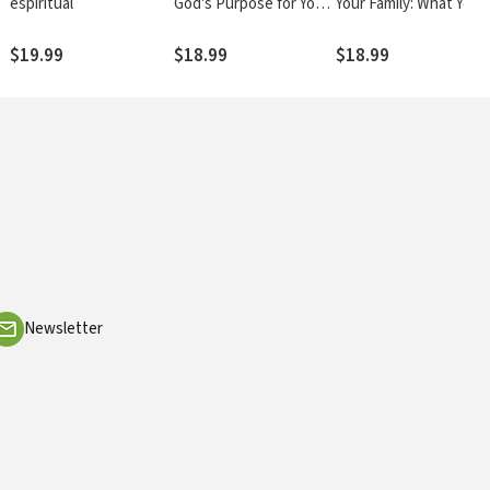
espiritual
God's Purpose for Your
Your Family: What You
Life
Need to Know to
Protect Your Children
$19.99
$18.99
$18.99
Newsletter