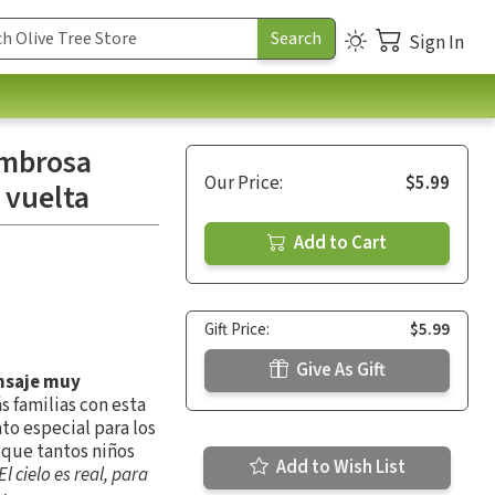
Sign In
sombrosa
Our Price:
$5.99
y vuelta
Add to Cart
Gift Price:
$5.99
Give As Gift
ensaje muy
ás familias con esta
ato especial para los
 que tantos niños
Add to Wish List
El cielo es real, para