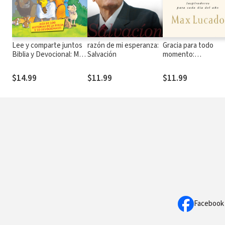
Lee y comparte juntos
razón de mi esperanza:
Gracia para todo
Biblia y Devocional: Más
Salvación
momento:
de 200 historias bíblicas
Pensamientos
y 50 devocionales
inspiradores para c
$14.99
$11.99
$11.99
día del año
Facebook