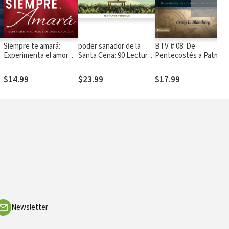
Siempre te amará:
poder sanador de la
BTV # 08: De
o
Experimenta el amor
Santa Cena: 90 Lecturas
Pentecostés a Patmos
de Dios cada día
devocionales
Una introducción a los
libros de Hechos a
$14.99
$23.99
$17.99
Apocalipsis
Newsletter