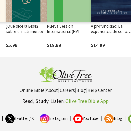
¿Qué dice la Biblia
Nueva Version
A profundidad: La
sobre el matrimonio?
Internacional (NVI)
experiencia de ser un
con Dios
ada
$5.99
$19.99
$14.99
Online Bible
|
About
|
Careers
|
Blog
|
Help Center
Read, Study, Listen:
Olive Tree Bible App
|
Twitter / X
|
Instagram
|
YouTube
|
Blog
|