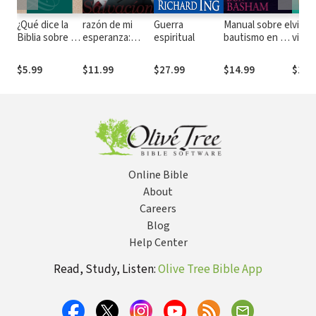
¿Qué dice la
razón de mi
Guerra
Manual sobre el
vida 
Biblia sobre el
esperanza:
espiritual
bautismo en el
victo
matrimonio?
Salvación
Espíritu Santo
$5.99
$11.99
$27.99
$14.99
$12.
Online Bible
About
Careers
Blog
Help Center
Read, Study, Listen:
Olive Tree Bible App