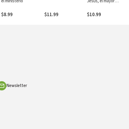
s
el ministerio
Jesús, el mayor
sembrador de alegría,
libertad y esperanza
$8.99
$11.99
$10.99
Newsletter