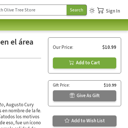
Sign In
en el área
Our Price:
$10.99
Add to Cart
Gift Price:
$10.99
Give As Gift
to
, Augusto Cury
 en nombre de la fe.
níatodos los motivos
Add to Wish List
 de eso, fue un ícono