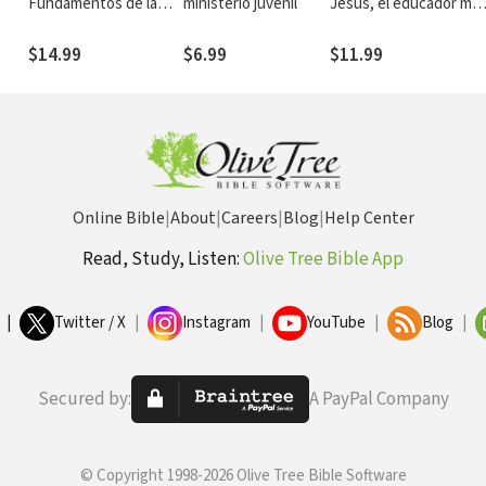
Fundamentos de la
ministerio juvenil
Jesús, el educador má
moral cristiana
grande de todos los
tiempos
$14.99
$6.99
$11.99
Online Bible
|
About
|
Careers
|
Blog
|
Help Center
Read, Study, Listen:
Olive Tree Bible App
|
Twitter / X
|
Instagram
|
YouTube
|
Blog
|
Secured by:
A PayPal Company
© Copyright 1998-2026 Olive Tree Bible Software