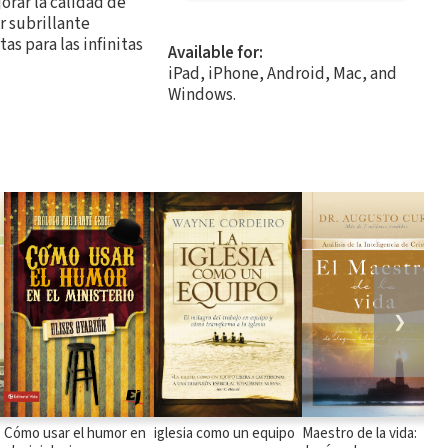
jorar la calidad de
r subrillante
s para las infinitas
Available for:
iPad, iPhone, Android, Mac, and
Windows.
❯
Cómo usar el humor en
iglesia como un equipo
Maestro de la vida: