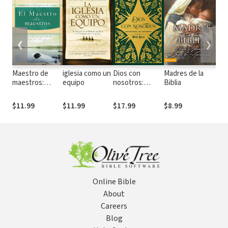
❮
❯
Maestro de
iglesia como un
Dios con
Madres de la
de
maestros:
equipo
nosotros:
Biblia
his
Jesús, el
Devocional de
se
educador más
adviento
op
$11.99
$11.99
$17.99
$8.99
$1
grande de
todos los
tiempos
Online Bible
About
Careers
Blog