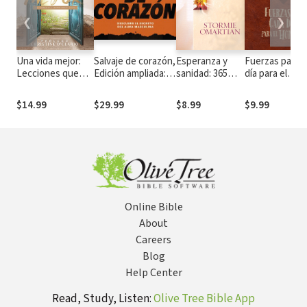
❮
❯
Una vida mejor:
Salvaje de corazón,
Esperanza y
Fuerzas para 
Lecciones que
Edición ampliada:
sanidad: 365
día para el
transforman vidas
Descubramos el
oraciones para
hombre: 365 dí
secreto del alma
cada día
devocionario
$14.99
$29.99
$8.99
$9.99
masculina
Online Bible
About
Careers
Blog
Help Center
Read, Study, Listen:
Olive Tree Bible App