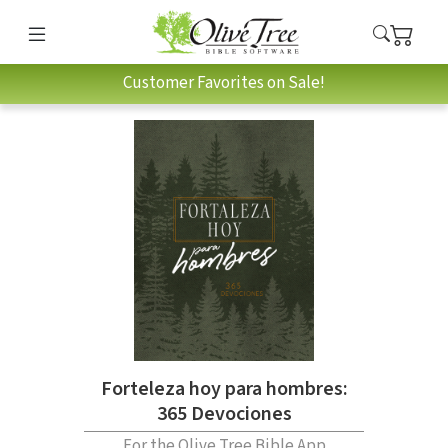
Customer Favorites on Sale!
Forteleza hoy para hombres:
365 Devociones
For the Olive Tree Bible App