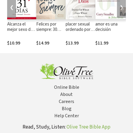
❮
❯
Alcanza el
Felices por
placer sexual
amor es una
The
mejor sexo de
siempre: 30
ordenado por
decisión
Libr
tu vida en 31
lecturas
Dios: Técnicas y
día
días: Amor.
devocionales
satisfacción
$10.99
$14.99
$13.99
$11.99
$9.
Amistad.
para parejas
sexual en el
Diversión
matrimonio
cristiano
Online Bible
About
Careers
Blog
Help Center
Read, Study, Listen:
Olive Tree Bible App