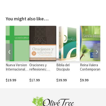
You might also like…
❮
❯
Nueva Version
Oraciones y
Biblia del
Reina Valera
T
Internacional
reflexiones:
Discipulo
Contemporanea
l
(NVI)
Orando la
(RVC)
(
voluntad de Dios
$19.99
$17.99
$39.99
$9.99
$