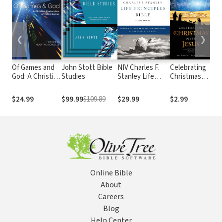
❮
❯
Of Games and
John Stott Bible
NIV Charles F.
Celebrating
Ch
God: A Christian
Studies
Stanley Life
Christmas
Ex
Exploration of
Principles Bible,
with Jesus:
Co
Video Games
2nd Ed.
An Advent
$24.99
$99.99
$109.89
$29.99
$2.99
$4
Devotional
Online Bible
About
Careers
Blog
Help Center