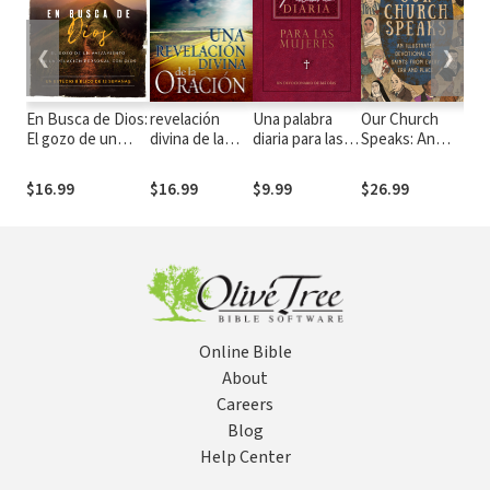
❮
❯
En Busca de Dios:
revelación
Una palabra
Our Church
mu
El gozo de un
divina de la
diaria para las
Speaks: An
pr
avivamiento en la
oración
mujeres
Illustrated
po
relación personal
Devotional of
Dev
$16.99
$16.99
$9.99
$26.99
$1
con Dios
Saints from
90 
Every Era and
Place
Online Bible
About
Careers
Blog
Help Center