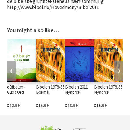
de bibelske grunntekstene så nært som mulig.
http://www.bibel.no/Hovedmeny/Bibel2011
You might also like…
❮
❯
eBibelen –
Bibelen 1978/85
Bibelen 2011
Bibelen 1978/85
Kin
Guds Ord
Bokmål
Nynorsk
Nynorsk
Ver
Str
Num
$22.99
$15.99
$23.99
$15.99
$19
Str