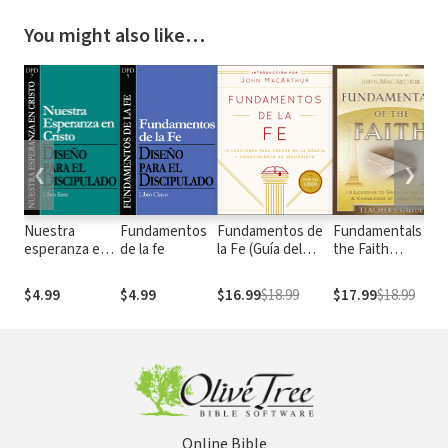
You might also like…
❮
❯
Nuestra
Fundamentos
Fundamentos de
Fundamentals of
esperanza en
de la fe
la Fe (Guía del
the Faith
Cristo
Líder): 13
Teacher's Guide:
Lecciones para
13 Lessons to
$4.99
$4.99
$16.99
$18.99
$17.99
$18.99
Crecer en la Gracia
Grow in the Grace
y Conocimiento de
and Knowledge of
Jesucristo
Jesus Christ
Online Bible