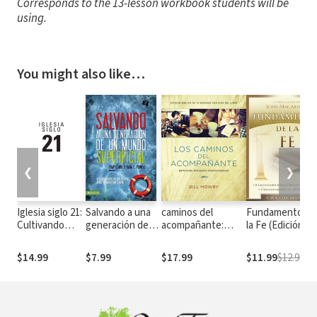
Corresponds to the 13-lesson workbook students will be
using.
You might also like…
❮
❯
Iglesia siglo 21:
Salvando a una
caminos del
Fundamentos d
Cultivando
generación de
acompañante:
la Fe (Edición
comunidades
un mundo
Edificando
Estudiantil): 13
bíblicas por
superficial:
discípulos
Lecciones para
$14.99
$7.99
$17.99
$11.99
$12.99
medio de los
Descubrimientos
relacionalmente
Crecer en la Gra
grupos
no tan secretos
y Conocimiento
pequeños
sobre el
de Jesucristo
ministerio juvenil