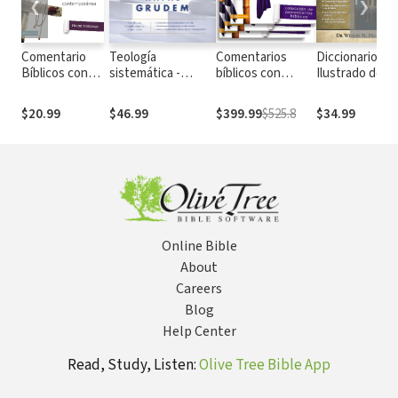
❮
❯
Comentario
Teología
Comentarios
Diccionario
Bíblicos con
sistemática -
bíblicos con
Ilustrado de la
Aplicación NVI:
Segunda edición:
aplicación
Biblia
Filipenses: del
Introducción a la
$20.99
$46.99
$399.99
$525.8
$34.99
texto bíblico a
doctrina bíblica
una aplicación
contemporánea
Online Bible
About
Careers
Blog
Help Center
Read, Study, Listen:
Olive Tree Bible App