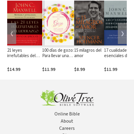
❮
❯
21 leyes
100 días de gozo:
15 milagros del
17 cualidades
irrefutables del
Para llevar una
amor
esenciales de
liderazgo,
sonrisa a tu cara
un jugador de
cuaderno de
equipo
$14.99
$11.99
$8.99
$11.99
ejercicios:
Revisado y
actualizado
Online Bible
About
Careers