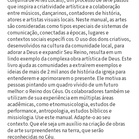
Conjunta de Artes Locais), um processo de sete passos
que inspira a criatividade artística e a colaboração
entre músicos, dançarinos, contadores de história,
atores e artistas visuais locais. Neste manual, as artes
são consideradas como tipos especiais de sistemas de
comunicação, conectadas a épocas, lugares e
contextos sociais específi cos. O uso dos dons criativos,
desenvolvidos na cultura da comunidade local, para
adorar a Deus e expandir Seu Reino, resulta em um
lindo exemplo da complexa obra artística de Deus. Este
livro ajuda as comunidades a extraírem exemplos e
ideias de mais de 2 mil anos de história da igreja para
entenderem e aprimorarem o presente. Ele motiva as
pessoas pintando um quadro vívido de um futuro
melhor: o Reino dos Céus. Os colaboradores também se
utilizam de sua experiência em múltiplas áreas
acadêmicas, como etnomusicologia, estudos de
performance, antropologia, estudos bíblicos e
missiologia. Use este manual. Adapte-o ao seu
contexto. Que ele seja um auxílio na criação de obras
de arte surpreendentes na terra, que serão
reconhecidas no Céu.