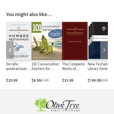
You might also like…
❮
❯
De niño
101 Conversation
The Complete
New Testament
quebrantado a
Starters for
Works of
Library Series
hombre
Couples
Matthew
restaurado:
Henry:
$20.99
$6.99
$7.99
$33.99
$749.99
$935.78
Cómo sanar las
Treatises,
heridas de tu
Sermons, and
niñez y salir del
Tracts
ciclo vicioso