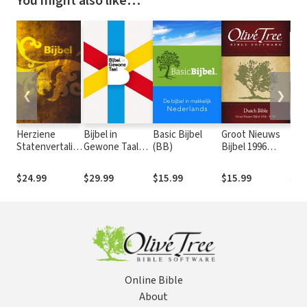
You might also like…
❮
❯
Herziene
Bijbel in
Basic Bijbel
Groot Nieuws
Ned
Statenvertaling
Gewone Taal
(BB)
Bijbel 1996
Bij
(HSV) - 2016
(BGT)
(GNB)
- N
$24.99
$29.99
$15.99
$15.99
$15
Online Bible
About