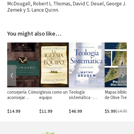
McDougall, Robert L. Thomas, David C. Deuel, George J.
Zemek y S. Lance Quinn.
You might also like…
❮
❯
consejería: Cómo
iglesia como un
Teología
Mapas bíblicos
aconsejar
equipo
sistemática -
de Olive Tree
bíblicamente
Segunda edición:
(Español)
Introducción a la
$14.99
$11.99
$46.99
$5.99
$14.99
doctrina bíblica