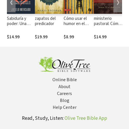
❮
❯
Sabiduría y
zapatos del
Cómo usar el
ministerio
ig
poder: Una
predicador
humor en el
pastoral: Cómo
eq
exposición
ministerio
pastorear
bíblica de los
bíblicamente
$14.99
$19.99
$8.99
$14.99
$1
dones
espirituales
Online Bible
About
Careers
Blog
Help Center
Read, Study, Listen:
Olive Tree Bible App