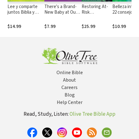
Lee y comparte
There's a Brand-
Restoring At-
Belleza interi
juntos Biblia y
New Baby at Our
Risk
22 consejos
Devocional: Más de
House and...I'm the
Communities:
para embelle
200 historias
Big Sister!
Doing It
tu carácter
$14.99
$7.99
$25.99
$10.99
bíblicas y 50
Together and
devocionales
Doing It Right
Online Bible
About
Careers
Blog
Help Center
Read, Study, Listen:
Olive Tree Bible App