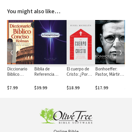
You might also like…
❮
❯
Diccionario
Biblia de
El cuerpo de
Bonhoeffer:
Hol
Biblico
Referencia
Cristo: ¿Por
Pastor, Mártir,
Fam
Conciso
Thompson
qué debo ser
Profeta, Espía
Tog
Holman
un miembro de
Sim
$7.99
$39.99
$18.99
$17.99
$16
(Holman
la iglesia local?
to 
Concise Bible
You
Dictionary)
Clo
and
Online Bible