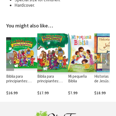
Special size for children.
Hardcover.
You might also like…
❮
❯
Biblia para
Biblia para
Mi pequeña
Historias Bíbl
principiantes:
principiantes:
Biblia
de Jesús par
Historias bíblicas
Historias bíblicas
niños: Cada
para niños
para niños
historia susu
$16.99
$17.99
$7.99
$18.99
nombre