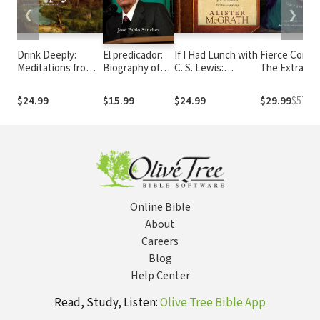
❮
❯
Drink Deeply:
El predicador:
If I Had Lunch with
Fierce Convic
Meditations from
Biography of
C. S. Lewis:
The Extraord
The Fountain of
Billy Graham
Exploring the Ideas
Life of Hann
Life
of C. S. Lewis on
More: Poet,
$24.99
$15.99
$24.99
$29.99
$57.99
the Meaning of
Reformer,
Life
Abolitionist
Online Bible
About
Careers
Blog
Help Center
Read, Study, Listen:
Olive Tree Bible App