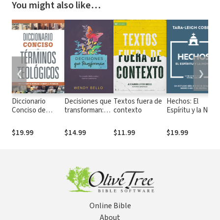
You might also like…
❮
❯
Diccionario
Decisiones que
Textos fuera de
Hechos: El
Conciso de
transforman:
contexto
Espíritu y la Novia
Términos
Un estudio
- Un estudio
Teológicos
bíblico sobre
bíblico de 10
$19.99
$14.99
$11.99
$19.99
nuevos
semanas sobre
comienzos
Dios y su iglesia
Online Bible
About