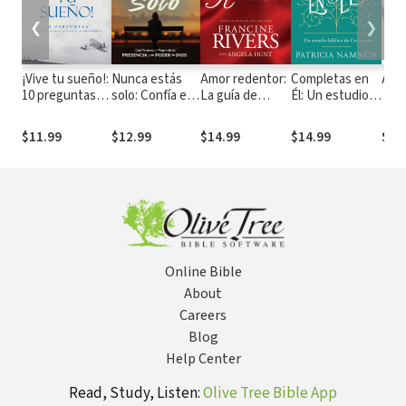
❮
❯
¡Vive tu sueño!:
Nunca estás
Amor redentor:
Completas en
Ado
10 preguntas
solo: Confía en
La guía de
Él: Un estudio
que te
el milagro de la
estudio
de Colosenses
ayudarán a
presencia y el
$11.99
$12.99
$14.99
$14.99
$11
verlo y
poder de Dios
obtenerlo
Online Bible
About
Careers
Blog
Help Center
Read, Study, Listen:
Olive Tree Bible App