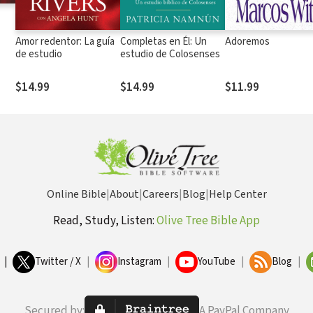
Amor redentor: La guía
Completas en Él: Un
Adoremos
de estudio
estudio de Colosenses
$14.99
$14.99
$11.99
Online Bible
|
About
|
Careers
|
Blog
|
Help Center
Read, Study, Listen:
Olive Tree Bible App
|
Twitter / X
|
Instagram
|
YouTube
|
Blog
|
Secured by:
A PayPal Company