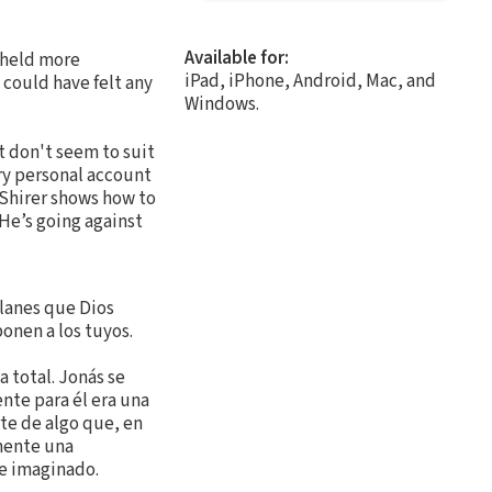
Available for:
t held more
iPad, iPhone, Android, Mac, and
 could have felt any
Windows.
t don't seem to suit
ry personal account
 Shirer shows how to
He’s going against
planes que Dios
ponen a los tuyos.
 total. Jonás se
nte para él era una
te de algo que, en
mente una
se imaginado.