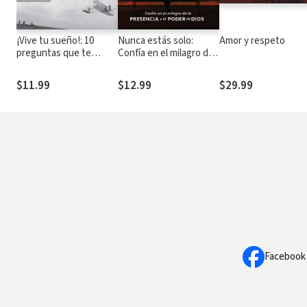
¡Vive tu sueño!: 10
Nunca estás solo:
Amor y respeto
preguntas que te
Confía en el milagro de
ayudarán a verlo y
la presencia y el poder
obtenerlo
de Dios
$11.99
$12.99
$29.99
Facebook