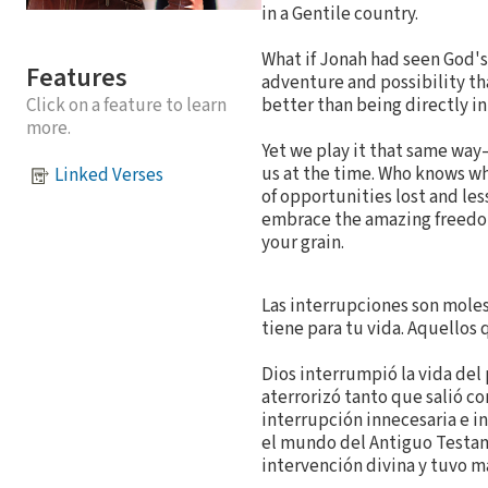
in a Gentile country.
What if Jonah had seen God's
Features
adventure and possibility th
Click on a feature to learn
better than being directly in
more.
Yet we play it that same way
us at the time. Who knows wh
Linked Verses
of opportunities lost and le
embrace the amazing freedom
your grain.
Las interrupciones son moles
tiene para tu vida. Aquellos 
Dios interrumpió la vida del
aterrorizó tanto que salió c
interrupción innecesaria e i
el mundo del Antiguo Testam
intervención divina y tuvo m