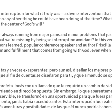
 interruption for what it truly was— a divine intervention tha
an any other thing he could have been doing at the time? What
 the center of God's will?
—always running from major pains and minor problems that jus
at we're missing by being so interruption avoidant? In this ve
ssons learned, popular conference speaker and author Priscilla
 and fulfillment that comes from going with God, even when 
tas y a veces exasperantes; pero aun así, diseñan los mejores 
que al fin de cuentas se diseñaron para ti, y que a menudo se o
 profeta Jonás con un llamado que le requirió un cambio de vida
orriendo en dirección opuesta. Sin embargo, lo que aparenteme
nservible, se transformó en una oportunidad para que fuera par
ento, jamás había sucedido antes. Esta interrupción fue real
ás aventuras y posibilidades de las que él nunca podría haber