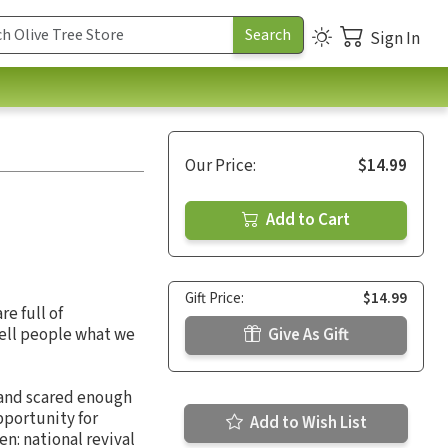
Sign In
Our Price:
$14.99
Add to Cart
Gift Price:
$14.99
e full of
tell people what we
Give As Gift
 and scared enough
opportunity for
Add to Wish List
n: national revival