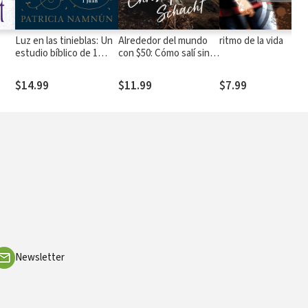
Luz en las tinieblas: Un
Alrededor del mundo
ritmo de la vida
estudio bíblico de 1
con $50: Cómo salí sin
Juan
nada y regresé un
hombre rico
$14.99
$11.99
$7.99
Newsletter