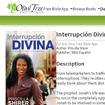
De
Free Bible App
Browse Books
Interrupción Divi
For the Olive Tree Bible App
Author:
Priscilla Shirer
Publisher: B&H Español
Description
From telemarketers to traffic
interruptions. They're often
really think about them. But
The prophet Jonah's life wa
to run in the completely oppo
Jonah to be involved in some