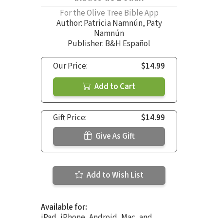
For the Olive Tree Bible App
Author:
Patricia Namnún
,
Paty
Namnún
Publisher: B&H Español
Our Price:
$14.99
Add to Cart
Gift Price:
$14.99
Give As Gift
Add to Wish List
Available for:
iPad, iPhone, Android, Mac, and