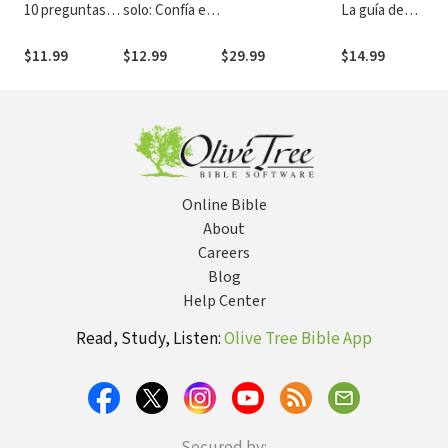
10 preguntas
solo: Confía en
La guía de
É
que te
el milagro de la
estudio
ayudarán a
presencia y el
$11.99
$12.99
$29.99
$14.99
verlo y
poder de Dios
obtenerlo
Online Bible
About
Careers
Blog
Help Center
Read, Study, Listen:
Olive Tree Bible App