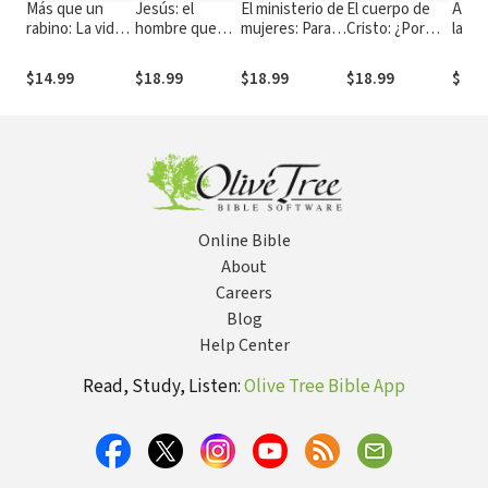
Más que un
Jesús: el
El ministerio de
El cuerpo de
Apóst
rabino: La vida y
hombre que
mujeres: Para
Cristo: ¿Por
las n
enseñanzas de
desafió al
bendecir la
qué debo ser
vida 
Jesús el judío
mundo y
iglesia local
un miembro de
tiem
$14.99
$18.99
$18.99
$18.99
$17.
confronta tu
la iglesia local?
Pablo
vida
Online Bible
About
Careers
Blog
Help Center
Read, Study, Listen:
Olive Tree Bible App