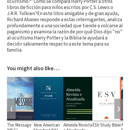
ocultismo?* Cómo se compara Harry Potter a otros
libros de ficción para niños escritos por C.S. Lewis o
J.R.R. Tolkien?En este libro amigable y de gran ayuda,
Richard Abanes responde a estas interrogantes, analiza
profundamente a una sociedad que tiende a volcarse al
paganismo y examina la razón de por qué Dios dijo "no"
al ocultismo.Harry Potter y la Biblia le ayudará a
decidir sabiamente respecto a este tema para su
familia.
You might also like…
❮
❯
The Message
New American
Almeida Revista
ESV Study Bible
New