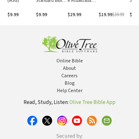
(MSG)
Standard Bible
e Atualizada
Stan
1995
com os
with
(NASB1995)
números de
Numb
$9.99
$9.99
$29.99
$19.99
$39.99
$14.
Strong
NASB
Online Bible
About
Careers
Blog
Help Center
Read, Study, Listen:
Olive Tree Bible App
Secured by: