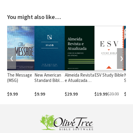
You might also like…
❮
❯
The Message
New American
Almeida Revista
ESV Study Bible
New
(MSG)
Standard Bible
e Atualizada
Stan
1995
com os
with
(NASB1995)
números de
Numb
$9.99
$9.99
$29.99
$19.99
$39.99
$29.
Strong
NASB