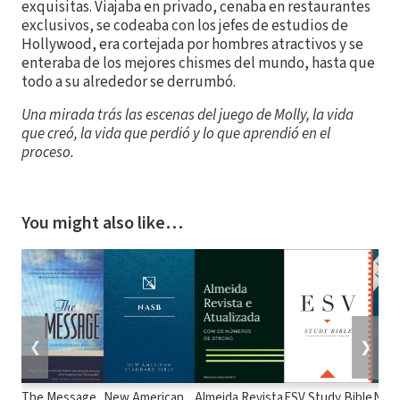
exquisitas. Viajaba en privado, cenaba en restaurantes
exclusivos, se codeaba con los jefes de estudios de
Hollywood, era cortejada por hombres atractivos y se
enteraba de los mejores chismes del mundo, hasta que
todo a su alrededor se derrumbó.
Una mirada trás las escenas del juego de Molly, la vida
que creó, la vida que perdió y lo que aprendió en el
proceso.
You might also like…
❮
❯
The Message
New American
Almeida Revista
ESV Study Bible
New