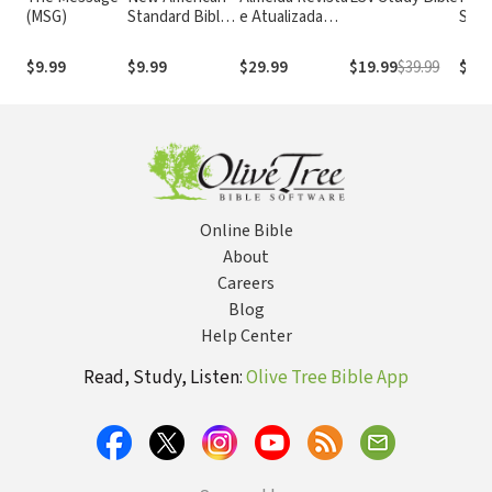
(MSG)
Standard Bible
e Atualizada
Stan
1995
com os
with
(NASB1995)
números de
Numb
$9.99
$9.99
$29.99
$19.99
$39.99
$29.
Strong
NASB
Online Bible
About
Careers
Blog
Help Center
Read, Study, Listen:
Olive Tree Bible App