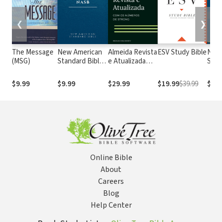
❮
❯
The Message
New American
Almeida Revista
ESV Study Bible
New
(MSG)
Standard Bible
e Atualizada
Stan
1995
com os
with
(NASB1995)
números de
Numb
$9.99
$9.99
$29.99
$19.99
$39.99
$29.
Strong
NASB
Online Bible
About
Careers
Blog
Help Center