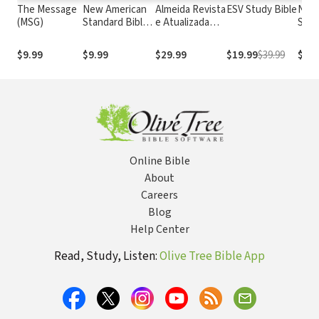
The Message
New American
Almeida Revista
ESV Study Bible
New
(MSG)
Standard Bible
e Atualizada
Stan
1995
com os
with
(NASB1995)
números de
Numb
$9.99
$9.99
$29.99
$19.99
$39.99
$29.
Strong
NASB
Online Bible
About
Careers
Blog
Help Center
Read, Study, Listen:
Olive Tree Bible App