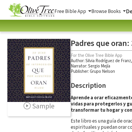
De
Free Bible App
Browse Books
Padres que oran: 
For the Olive Tree Bible App
Author:
Silvia Rodríguez de Franz
Narrator:
Sergio Mejía
Publisher: Grupo Nelson
Description
Aprende a orar eficazmente 
vidas para protegerlos y gu
Sample
transformar tu hogar y con
Este libro es una guía de ora
espirituales y puedan orar co