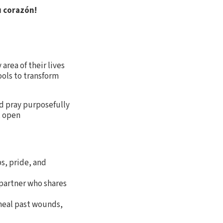
u corazón!
area of their lives
ools to transform
nd pray purposefully
, open
ps, pride, and
 partner who shares
 heal past wounds,