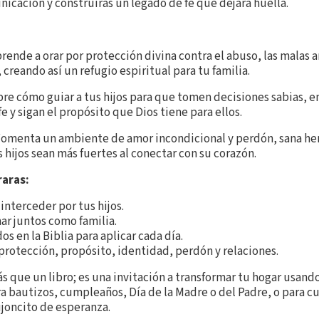
unicación y construirás un legado de fe que dejará huella.
rende a orar por protección divina contra el abuso, las malas a
, creando así un refugio espiritual para tu familia.
e cómo guiar a tus hijos para que tomen decisiones sabias, 
e y sigan el propósito que Dios tiene para ellos.
omenta un ambiente de amor incondicional y perdón, sana her
s hijos sean más fuertes al conectar con su corazón.
raras:
interceder por tus hijos.
ar juntos como familia.
s en la Biblia para aplicar cada día.
rotección, propósito, identidad, perdón y relaciones.
 que un libro; es una invitación a transformar tu hogar usando
ara bautizos, cumpleaños, Día de la Madre o del Padre, o para c
oncito de esperanza.