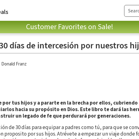
als
Customer Favorites on Sale!
30 días de intercesión por nuestros hi
,
Donald Franz
por tus hijos y a pararte en la brecha por ellos, cubriendo
iarlos hacia su propósito en Dios. Este libro te dará las h
struir un legado de fe que perdurará por generaciones.
ción de 30 días para equipar a padres como tú, para que se conv
n proposito por sus hijos. Atrévete a empezar un viaje donde fo