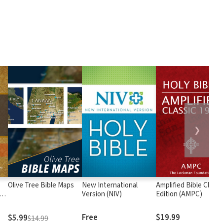
❯
Olive Tree Bible Maps
New International
Amplified Bible Class
rs
Version (NIV)
Edition (AMPC)
Free
$19.99
$5.99
$14.99