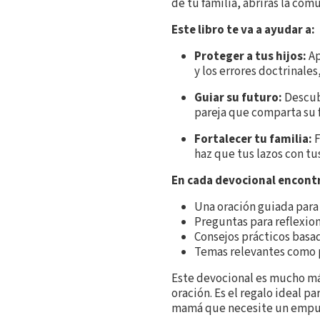
de tu familia, abrirás la com
Este libro te va a ayudar a:
Proteger a tus hijos:
Ap
y los errores doctrinales
Guiar su futuro:
Descubr
pareja que comparta su f
Fortalecer tu familia:
F
haz que tus lazos con tu
En cada devocional encont
Una oración guiada para 
Preguntas para reflexion
Consejos prácticos basado
Temas relevantes como p
Este devocional es mucho más
oración. Es el regalo ideal p
mamá que necesite un empuj