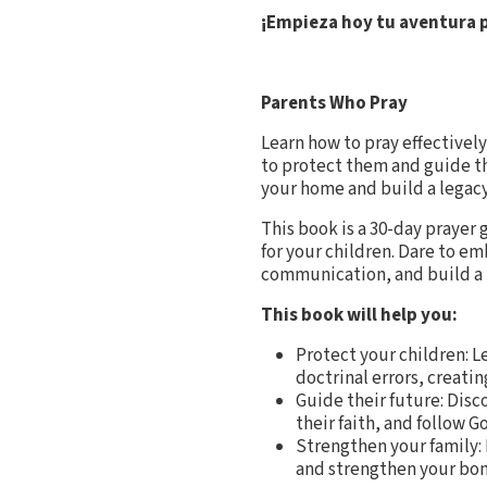
¡Empieza hoy tu aventura p
Parents Who Pray
Learn how to pray effectively
to protect them and guide th
your home and build a legacy o
This book is a 30-day prayer
for your children. Dare to e
communication, and build a le
This book will help you:
Protect your children: L
doctrinal errors, creating
Guide their future: Disc
their faith, and follow 
Strengthen your family:
and strengthen your bond