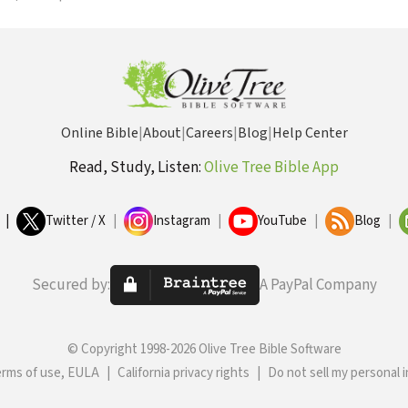
Online Bible
|
About
|
Careers
|
Blog
|
Help Center
Read, Study, Listen:
Olive Tree Bible App
|
Twitter / X
|
Instagram
|
YouTube
|
Blog
|
Secured by:
A PayPal Company
© Copyright 1998-2026 Olive Tree Bible Software
erms of use, EULA
|
California privacy rights
|
Do not sell my personal 