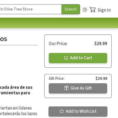
Sign In
jos
Our Price:
$29.99
Add to Cart
Gift Price:
$29.99
 cada área de sus
Give As Gift
erramientas para
iertan en líderes
Add to Wish List
rtalecerás los lazos