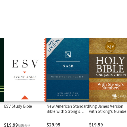
ESV Study Bible
New American Standard
King James Version
Bible with Strong's
with Strong's Numbe
Numbers - NASB
- KJV Strong's
Strong's
$29.99
$19.99
$19.99
$39.99