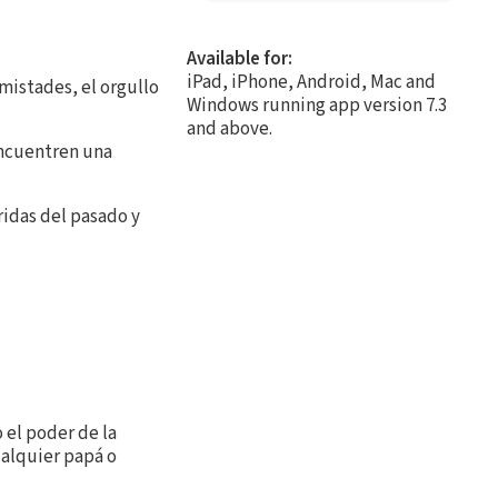
Available for:
iPad, iPhone, Android, Mac and
mistades, el orgullo
Windows running app version 7.3
and above.
encuentren una
idas del pasado y
 el poder de la
ualquier papá o