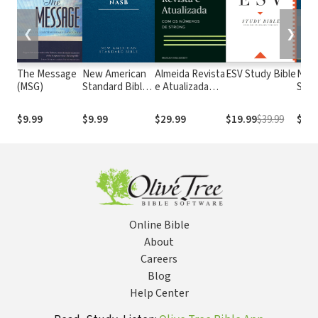
❮
❯
The Message
New American
Almeida Revista
ESV Study Bible
New
(MSG)
Standard Bible
e Atualizada
Stan
1995
com os
with
(NASB1995)
números de
Numb
$9.99
$9.99
$29.99
$19.99
$39.99
$29.
Strong
NASB
Online Bible
About
Careers
Blog
Help Center