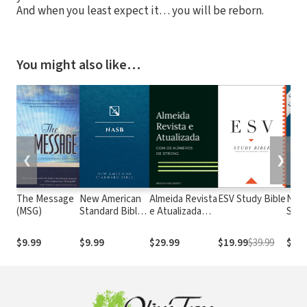
And when you least expect it… you will be reborn.
You might also like…
❮
❯
The Message
New American
Almeida Revista
ESV Study Bible
New
(MSG)
Standard Bible
e Atualizada
Stan
1995
com os
with
(NASB1995)
números de
Numb
$9.99
$9.99
$29.99
$19.99
$39.99
$29.
Strong
NASB