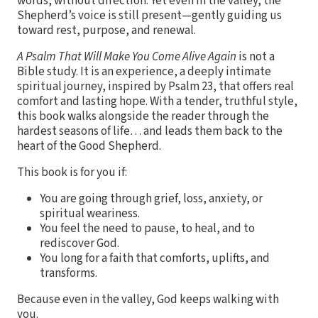
words, without direction. Yet even in the valley, the
Shepherd’s voice is still present—gently guiding us
toward rest, purpose, and renewal.
A Psalm That Will Make You Come Alive Again
is not a
Bible study. It is an experience, a deeply intimate
spiritual journey, inspired by Psalm 23, that offers real
comfort and lasting hope. With a tender, truthful style,
this book walks alongside the reader through the
hardest seasons of life… and leads them back to the
heart of the Good Shepherd.
This book is for you if:
You are going through grief, loss, anxiety, or
spiritual weariness.
You feel the need to pause, to heal, and to
rediscover God.
You long for a faith that comforts, uplifts, and
transforms.
Because even in the valley, God keeps walking with
you.